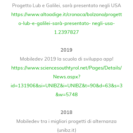
Progetto Lub e Galilei, sarà presentato negli USA
https://www.altoadige.it/cronaca/bolzano/progett
o-lub-e-galilei-sarà-presentato- negli-usa-
1.2397827
2019
Mobiledev 2019 la scuola di sviluppo app!
https://www.sciencesouthtyrol.net/Pages/Details/
News.aspx?
id=131906&si=UNIBZ&i=UNIBZ&t=90&d=63&s=3
&w=5748
2018
Mobiledev tra i migliori progetti di alternanza
(unibz.it)